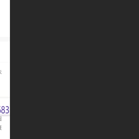
株
食
围
康